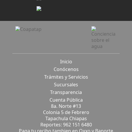
Inicio
Conócenos
Trámites y Servicios
Sucursales
Transparencia
Cuenta Pública
8a. Norte #13
Colonia 5 de Febrero
Tapachula Chiapas
Reportes: 962 151 6480
Paga tu recibo tambien en Oxxo y Banorte