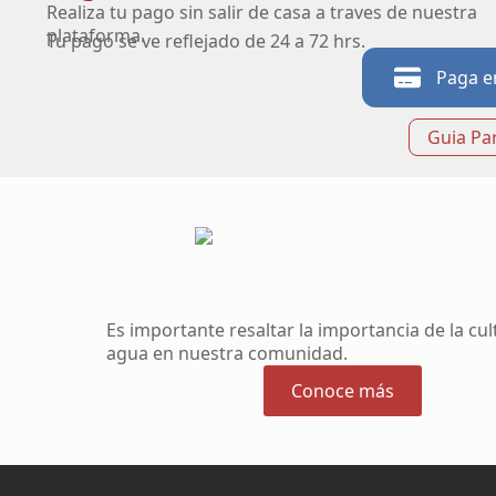
Realiza tu pago sin salir de casa a traves de nuestra
plataforma.
Tu pago se ve reflejado de 24 a 72 hrs.
Paga e
Guia Pa
Es importante resaltar la importancia de la cul
agua en nuestra comunidad.
Conoce más